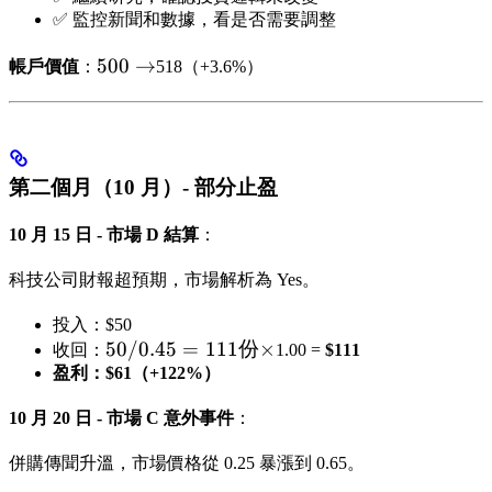
✅ 監控新聞和數據，看是否需要調整
500
500
→
帳戶價值
：
518（+3.6%）
→
第二個月（10 月）- 部分止盈
10 月 15 日 - 市場 D 結算
：
科技公司財報超預期，市場解析為 Yes。
投入：$50
50 /
50/0.45
=
111
份
×
收回：
1.00 =
$111
0.45
盈利：$61（+122%）
=
10 月 20 日 - 市場 C 意外事件
：
111
份
併購傳聞升溫，市場價格從 0.25 暴漲到 0.65。
×