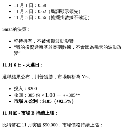
11 月 1 日：0.58
11 月 3 日：0.62（民調顯示領先）
11 月 5 日：0.56（搖擺州數據不確定）
Sarah的決策：
堅持持有，不被短期波動影響
“我的投資邏輯基於長期數據，不會因為幾天的波動改
變”
11 月 6 日 - 大選日
：
選舉結果公布，川普獲勝，市場解析為 Yes。
投入：$200
1.00
1.00
=
∗
∗
收回：385 份 ×
385**
=
市場 A 盈利：$185（+92.5%）
**
11 月底 - 市場 B 持續上漲
：
比特幣在 11 月突破 $90,000，市場價格持續上漲：