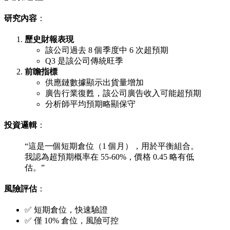
研究內容
：
歷史財報表現
該公司過去 8 個季度中 6 次超預期
Q3 是該公司傳統旺季
前瞻指標
供應鏈數據顯示出貨量增加
廣告行業復甦，該公司廣告收入可能超預期
分析師平均預期略顯保守
投資邏輯
：
“這是一個短期倉位（1 個月），用於平衡組合。
我認為超預期概率在 55-60%，價格 0.45 略有低
估。”
風險評估
：
✅ 短期倉位，快速驗證
✅ 僅 10% 倉位，風險可控