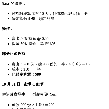
Sarah的決策：
雖然離結算還有 10 天，但價格已經大幅上漲
決定
部分止盈
，鎖定利潤
操作
：
賣出 50% 持倉 @ 0.65
保留 50% 持倉，等待結算
部分止盈收益
：
0.65
0.65
=
賣出：200 份（總 400 份的一半）×
130
=
成本：$50（一半）
已鎖定利潤：$80
10 月 31 日 - 市場 C 結算
：
併購確實發生，市場解析為 Yes。
1.00
1.00
=
剩餘 200 份 ×
200