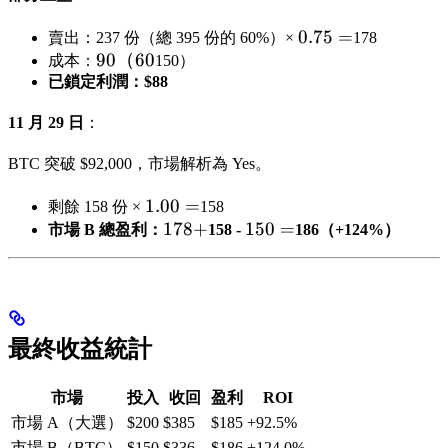
0.75
0.75
=
賣出：237 份（總 395 份的 60%）×
178
90（60%
90
（
60
=
成本：
150）
of
已鎖定利潤：$88
11 月 29 日
：
BTC 突破 $92,000，市場解析為 Yes。
1.00
1.00
=
剩餘 158 份 ×
158
=
178
178
+
150
150
=
市場 B 總盈利：
158 -
186（+124%）
+
=
最終收益統計
市場
投入
收回
盈利
ROI
市場 A（大選）
$200
$385
$185
+92.5%
市場 B（BTC）
$150
$336
$186
+124.0%