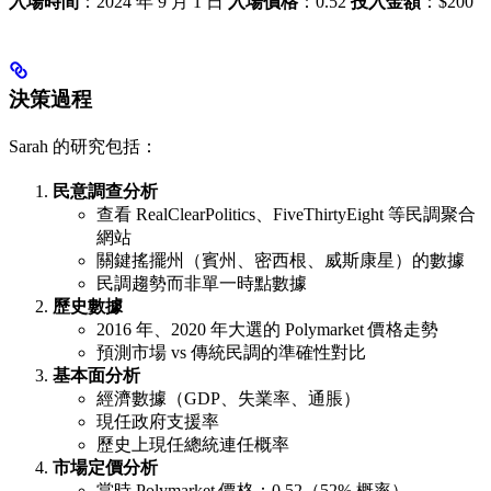
入場時間
：2024 年 9 月 1 日
入場價格
：0.52
投入金額
：$200
決策過程
Sarah 的研究包括：
民意調查分析
查看 RealClearPolitics、FiveThirtyEight 等民調聚合
網站
關鍵搖擺州（賓州、密西根、威斯康星）的數據
民調趨勢而非單一時點數據
歷史數據
2016 年、2020 年大選的 Polymarket 價格走勢
預測市場 vs 傳統民調的準確性對比
基本面分析
經濟數據（GDP、失業率、通脹）
現任政府支援率
歷史上現任總統連任概率
市場定價分析
當時 Polymarket 價格：0.52（52% 概率）