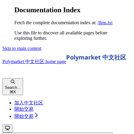
Documentation Index
Fetch the complete documentation index at:
/llms.txt
Use this file to discover all available pages before
exploring further.
Skip to main content
Polymarket 中文社区
home page
Search...
⌘
K
加入中文社区
開始交易
開始交易