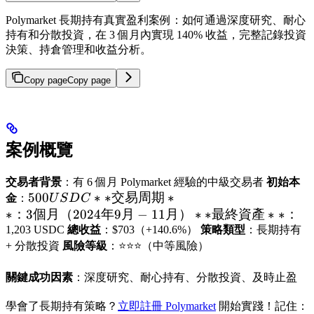
Polymarket 長期持有真實盈利案例：如何通過深度研究、耐心
持有和分散投資，在 3 個月內實現 140% 收益，完整記錄投資
決策、持倉管理和收益分析。
Copy page
Copy page
案例概覽
交易者背景
：有 6 個月 Polymarket 經驗的中級交易者
初始本
500
500
∗
∗
交易周期
∗
金
：
U
S
D
C
USDC
∗
：
3
個月（
2024
年
9
月
−
11
月）
∗
∗
最終資產
∗
∗
：
**交易
1,203 USDC
總收益
：$703（+140.6%）
策略類型
：長期持有
周期
+ 分散投資
風險等級
：⭐⭐⭐（中等風險）
**：3
個月
關鍵成功因素
：深度研究、耐心持有、分散投資、及時止盈
（2024
學會了長期持有策略？
立即註冊 Polymarket
開始實踐！記住：
年 9 月