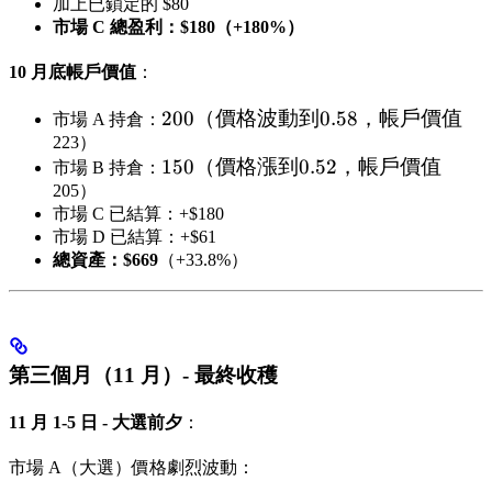
=
加上已鎖定的 $80
市場 C 總盈利：$180（+180%）
10 月底帳戶價值
：
200（價
200
（價格波動到
0.58
，帳戶價值
市場 A 持倉：
格波動
223）
150（價
150
（價格漲到
0.52
，帳戶價值
到
市場 B 持倉：
格漲到
205）
0.58，
市場 C 已結算：+$180
0.52，
帳戶價
市場 D 已結算：+$61
帳戶價
值
總資產：$669
（+33.8%）
值
第三個月（11 月）- 最終收穫
11 月 1-5 日 - 大選前夕
：
市場 A（大選）價格劇烈波動：