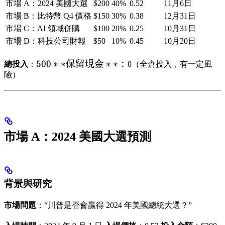
市場 A：2024 美國大選
$200
40%
0.52
11月6日
市場 B：比特幣 Q4 價格
$150
30%
0.38
12月31日
市場 C：AI 領域併購
$100
20%
0.25
10月31日
市場 D：科技公司財報
$50
10%
0.45
10月20日
500
500
∗
∗
保留現金
∗
∗
：
總投入
：
0（全倉投入，有一定風
**保
險）
留現
金
**：
市場 A：2024 美國大選預測
背景與研究
市場問題
：“川普是否會贏得 2024 年美國總統大選？”