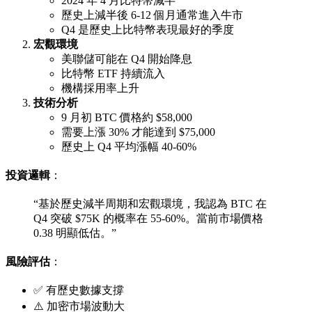
2024 年 4 月比特幣減半
歷史上減半後 6-12 個月通常進入牛市
Q4 是歷史上比特幣表現最好的季度
宏觀環境
美聯儲可能在 Q4 開始降息
比特幣 ETF 持續流入
機構採用率上升
技術分析
9 月初 BTC 價格約 $58,000
需要上漲 30% 才能達到 $75,000
歷史上 Q4 平均漲幅 40-60%
投資邏輯
：
“基於歷史減半周期和宏觀環境，我認為 BTC 在
Q4 突破 $75K 的概率在 55-60%。當前市場價格
0.38 明顯低估。”
風險評估
：
✅ 有歷史數據支撐
⚠️ 加密市場波動大