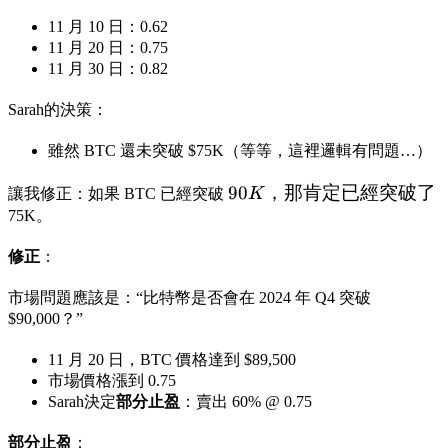
11 月 10 日：0.62
11 月 20 日：0.75
11 月 30 日：0.82
Sarah的決策：
雖然 BTC 還未突破 $75K（等等，這裡邏輯有問題…）
90K，
90
，那肯定已經突破了
讓我修正：如果 BTC 已經突破
K
那肯
75K。
定已
修正
：
經突
破了
市場問題應該是：“比特幣是否會在 2024 年 Q4 突破
$90,000？”
11 月 20 日，BTC 價格達到 $89,500
市場價格漲到 0.75
Sarah決定
部分止盈
：賣出 60% @ 0.75
部分止盈
：