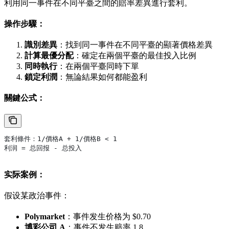
利用同一事件在不同平臺之間的賠率差異進行套利。
操作步驟：
識別差異
：找到同一事件在不同平臺的顯著價格差異
計算最優分配
：確定在兩個平臺的最佳投入比例
同時執行
：在兩個平臺同時下單
鎖定利潤
：無論結果如何都能盈利
關鍵公式：
套利條件：1/價格A + 1/價格B < 1
利润 = 总回报 - 总投入
实际案例：
假设某政治事件：
Polymarket
：事件发生价格为 $0.70
博彩公司 A
：事件不发生赔率 1.8