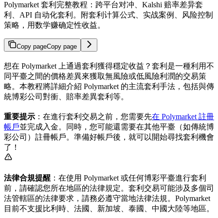
Polymarket 套利完整教程：跨平台对冲、Kalshi 赔率差异套
利、API 自动化套利。附套利计算公式、实战案例、风险控制
策略，用数学赚确定性收益。
Copy page
Copy page
想在 Polymarket 上通過套利獲得穩定收益？套利是一種利用不
同平臺之間的價格差異來獲取無風險或低風險利潤的交易策
略。本教程將詳細介紹 Polymarket 的主流套利手法，包括與傳
統博彩公司對衝、賠率差異套利等。
重要提示
：在進行套利交易之前，您需要先
在 Polymarket 註冊
帳戶
並完成入金。同時，您可能還需要在其他平臺（如傳統博
彩公司）註冊帳戶。準備好帳戶後，就可以開始尋找套利機會
了！
法律合規提醒
：在使用 Polymarket 或任何博彩平臺進行套利
前，請確認您所在地區的法律規定。套利交易可能涉及多個司
法管轄區的法律要求，請務必遵守當地法律法規。Polymarket
目前不支援比利時、法國、新加坡、泰國、中國大陸等地區。