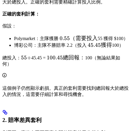
大於總投入。正確的套利需要精確計算投入比例。
正確的套利計算：
假設：
0.55（需
0.55
（需要投入
Polymarket：主隊獲勝
55 獲得 $100）
要投入
45.45
45.45
獲得
博彩公司：主隊不勝賠率 2.2（投入
100）
獲得
55
55
+
100.45
100.45
總回報：
總投入：
45.45 =
100（無論結果如
+
總回
何）
報：
這個例子仍然顯示虧損。真正的套利需要找到總回報大於總投
入的情況，這需要仔細計算和尋找機會。
2. 賠率差異套利