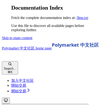
Documentation Index
Fetch the complete documentation index at:
/llms.txt
Use this file to discover all available pages before
exploring further.
Skip to main content
Polymarket 中文社区
home page
Search...
⌘
K
加入中文社区
開始交易
開始交易