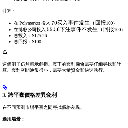
计算：
70
70
买入事件发生（回报
在 Polymarket 投入
100）
55.56
55.56
买入
下注事件不发生（回报
在博彩公司投入
100）
下注
事件
总投入：$125.56
总回报：$100
事件
发生
不发
（回
生
报
（回
這個例子仍然顯示虧損。真正的套利機會需要仔細尋找和計
报
算。套利空間通常很小，需要大量資金和快速執行。
3. 跨平臺價格差異套利
在不同預測市場平臺之間尋找價格差異。
適用場景：