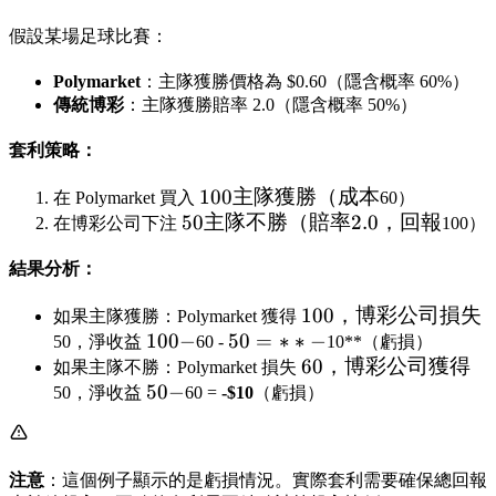
假設某場足球比賽：
Polymarket
：主隊獲勝價格為 $0.60（隱含概率 60%）
傳統博彩
：主隊獲勝賠率 2.0（隱含概率 50%）
套利策略：
100
100
主隊獲勝（成本
在 Polymarket 買入
60）
50 主
50
主隊
主隊不勝（賠率
2.0
，回報
在博彩公司下注
100）
隊不
獲勝
結果分析：
勝
（成
（賠
本
100，
100
，博彩公司損失
如果主隊獲勝：Polymarket 獲得
率
100
100
−
50
50
=
∗
∗
博彩
−
50，淨收益
60 -
10**（虧損）
2.0，
-
=
公司
60，
60
，博彩公司獲得
如果主隊不勝：Polymarket 損失
回報
50
50
−
**-
損失
博彩
50，淨收益
60 =
-$10
（虧損）
-
公司
獲得
注意
：這個例子顯示的是虧損情況。實際套利需要確保總回報